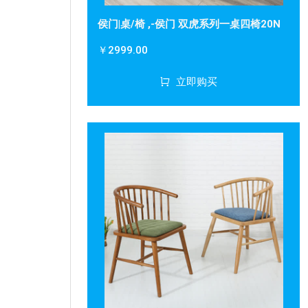
侯门|桌/椅 ,-侯门 双虎系列一桌四椅20N
￥2999.00
立即购买