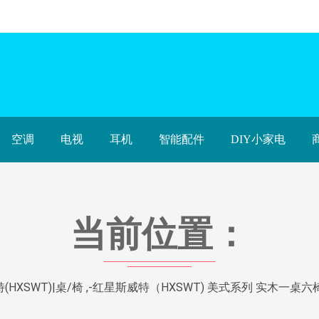
空调
电视
耳机
智能配件
DIY小家电
当前位置：
HXSWT)|桌/椅 ,-红星斯威特（HXSWT) 美式系列 实木一桌六椅