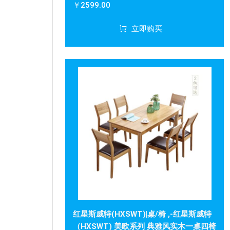
￥2599.00
立即购买
红星斯威特(HXSWT)|桌/椅 ,-红星斯威特
（HXSWT) 美欧系列 典雅风实木一桌四椅