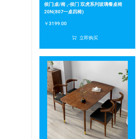
侯门|桌/椅 ,-侯门 双虎系列玻璃餐桌椅
20N(807一桌四椅)
￥3199.00
立即购买