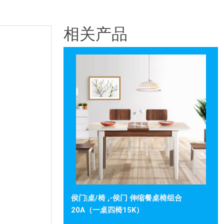
相关产品
侯门|桌/椅 ,-侯门 伸缩餐桌椅组合
20A（一桌四椅15K）