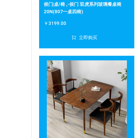
侯门|桌/椅 ,-侯门 双虎系列玻璃餐桌椅
20N(807一桌四椅)
￥3199.00
立即购买