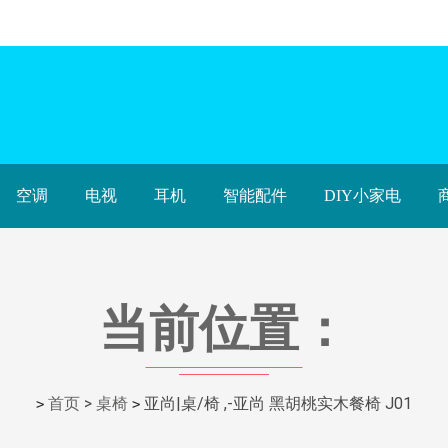
空调
电视
耳机
智能配件
DIY小家电
当前位置：
首页
>
桌椅
亚尚|桌/椅 ,-亚尚 黑胡桃实木餐椅 J01
>
>