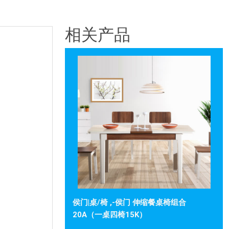
相关产品
侯门|桌/椅 ,-侯门 伸缩餐桌椅组合
20A（一桌四椅15K）