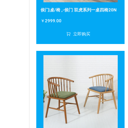
侯门|桌/椅 ,-侯门 双虎系列一桌四椅20N
￥2999.00
立即购买