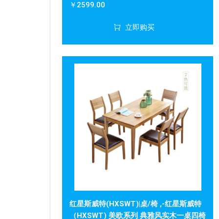
￥2599.00
立即购买
红星斯威特(HXSWT)|桌/椅 ,-红星斯威特
（HXSWT) 美欧系列 典雅风实木一桌四椅